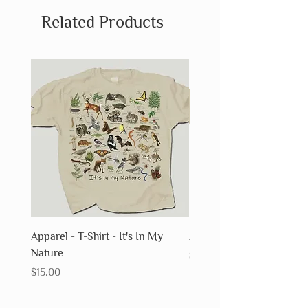
Related Products
Apparel - T-Shirt - It's In My
Apparel - T-Shirt - Fossils
Nature
Price
$15.00
Price
$15.00