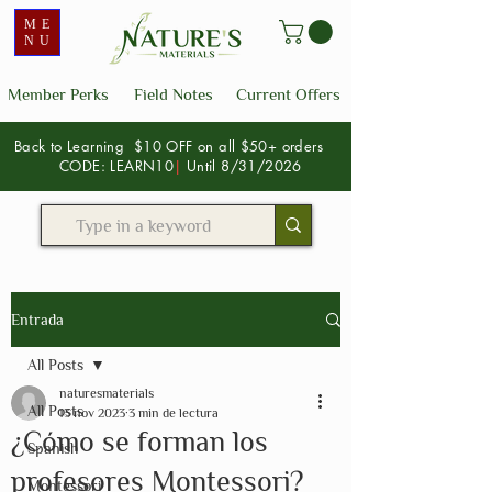
ME
NU
Member Perks
Field Notes
Current Offers
Back to Learning $10 OFF on all $50+ orders
CODE: LEARN10
|
Until 8/31/2026
Entrada
All Posts
naturesmaterials
All Posts
13 nov 2023
3 min de lectura
¿Cómo se forman los
Spanish
profesores Montessori?
Montessori